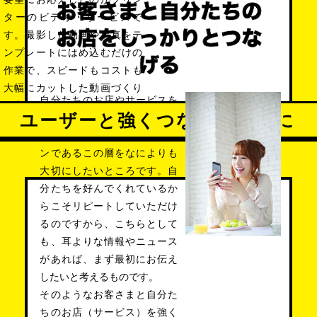
ターのビデオ・サービスで
す。撮影した動画や写真をテ
ンプレートにはめ込むだけの
作業で、スピードもコストも
大幅にカットした動画づくり
自分たちのお店やサービスを
を実現！
ユーザーと強くつながるために
定期的に利用していただける
一般のお客さま。コアなファ
ンであるこの層をなによりも
大切にしたいところです。自
分たちを好んでくれているか
らこそリピートしていただけ
るのですから、こちらとして
も、耳よりな情報やニュース
があれば、まず最初にお伝え
したいと考えるものです。
そのようなお客さまと自分た
ちのお店（サービス）を強く