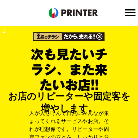
2
ホーム
王様のチラシ だから売れる①
王様のチラシ だから売れる②
王様のチラシ だから売れる③
お店のリピーターや固定客を
企業情報
増やします。
人が人を呼んで自然にみんなが集
まってくれるサービスやお店。そ
採用
れが理想像です。リピーターや固
定ファンの方々を、しっかりと育