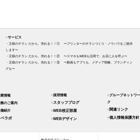
■
サービス
・王様のチラシ だから、売れる！！① 〜プリンターのチラシづくり・ノウハウをご提供
します〜
・王様のチラシ だから、売れる！！② 〜スマホもWEBも活用で、お店に人を呼ぶ〜
・王様のチラシ だから、売れる！！③ 〜動画もアプリも、メディア戦略、ブランディン
グも〜
■
採用情報
■
グループネットワ
企業情報
ク
■
スタッフブログ
業務のご案内
■
関連リンク
設備紹介
■
WEB校正部屋
■
個人情報保護方針
カベラボ
■
WEBデザイン
株式会社プリンター