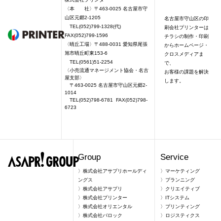
〈本 社〉〒463-0025 名古屋市守
山区元郷2-1205
名古屋市守山区の印
TEL(052)799-1328(代)
刷会社プリンターは
FAX(052)799-1596
チラシの制作・印刷
〈晴丘工場〉〒488-0031 愛知県尾張
からホームページ・
旭市晴丘町東153-6
クロスメディアま
TEL(0561)51-2254
で、
〈小売流通マネージメント協会・名古
お客様の課題を解決
屋支部〉
します。
〒463-0025 名古屋市守山区元郷2-
1014
TEL(052)798-6781 FAX(052)798-
6723
Group
Service
〉
株式会社アサプリホールディ
〉
マーケティング
ングス
〉
プランニング
〉
株式会社アサプリ
〉
クリエイティブ
〉
株式会社プリンター
〉
ITシステム
〉
株式会社オリエンタル
〉
プリンティング
〉
株式会社バロック
〉
ロジスティクス