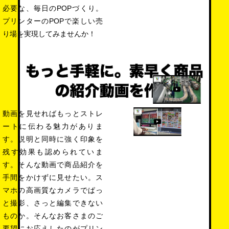
必要な、毎日のPOPづくり。
プリンターのPOPで楽しい売
り場を実現してみませんか！
動画を見せればもっとストレ
ートに伝わる魅力がありま
す。説明と同時に強く印象を
残す効果も認められていま
す。そんな動画で商品紹介を
手間をかけずに見せたい。ス
マホの高画質なカメラでぱっ
と撮影、さっと編集できない
ものか。そんなお客さまのご
要望にお応えしたのがプリン